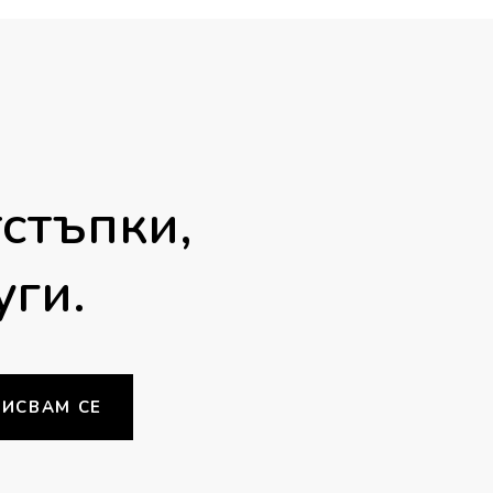
40.00 €
40.00 €
/
/
78.23 лв.
78.23 лв
стъпки,
уги.
ИСВАМ СЕ