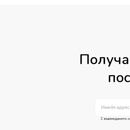
35.00 €
/
68.45 лв.
Получа
пос
С въвеждането н