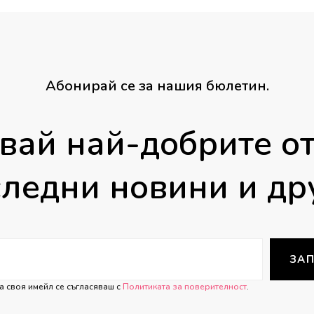
39.00 €
/
76.28 лв.
Абонирай се за нашия бюлетин.
вай най-добрите от
ледни новини и др
ЗАП
а своя имейл се съгласяваш с
Политиката за поверителност
.