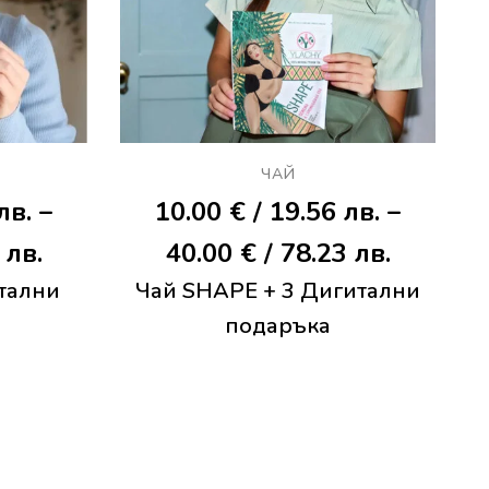
ЧАЙ
 лв.
–
10.00
€
/ 19.56 лв.
–
Price
Price
 лв.
40.00
€
/ 78.23 лв.
итални
range:
Чай SHAPЕ + 3 Дигитални
range:
подаръка
10.00 €
10.00 €
/
/
19.56 лв.
19.56 лв
through
throug