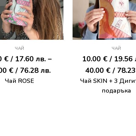
ЧАЙ
ЧАЙ
0
€
/ 17.60 лв.
–
10.00
€
/ 19.56
Price
.00
€
/ 76.28 лв.
40.00
€
/ 78.23
Чай ROSE
range:
Чай SKIN + 3 Диг
подаръка
9.00 €
/
17.60 лв.
through