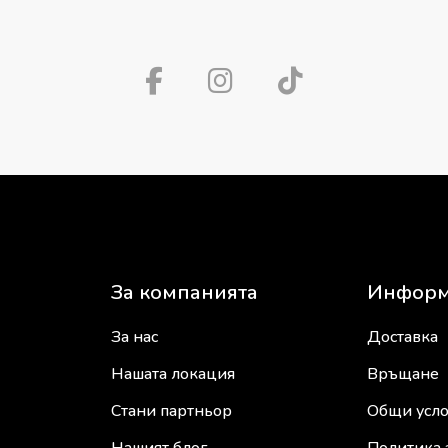
За компанията
Информ
За нас
Доставка
Нашата локация
Връщане
Стани партньор
Общи усл