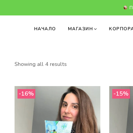
П
НАЧАЛО
МАГАЗИН
КОРПОРА
Sorted
Showing all 4 results
by
latest
-16%
-15%