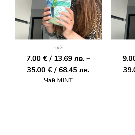
ЧАЙ
7.00
€
/ 13.69 лв.
–
9.0
Price
35.00
€
/ 68.45 лв.
39
Чай MINT
range:
7.00 €
/
13.69 лв.
through