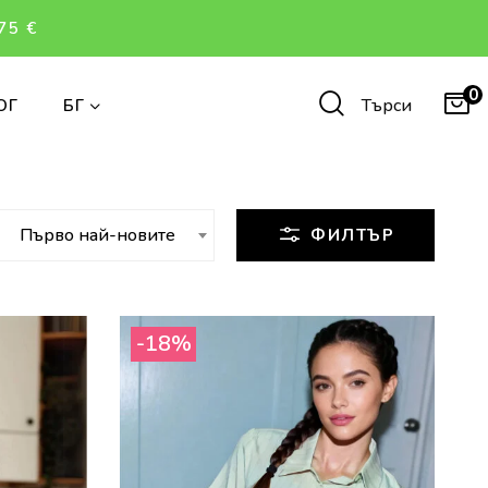
75 €
0
Търси
ОГ
БГ
Първо най-новите
ФИЛТЪР
-18%