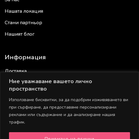
Нашата локация
Стани партньор
Нашият блог
Информация
Доставка
Ние уважаваме вашето лично
Връщане
пространство
Общи условия
Използваме бисквитки, за да подобрим изживяването ви
Политика за поверителност
при сърфиране, да предоставяме персонализирани
реклами или съдържание и да анализираме нашия
Политика за бисквитки
трафик.
Приемане на всички