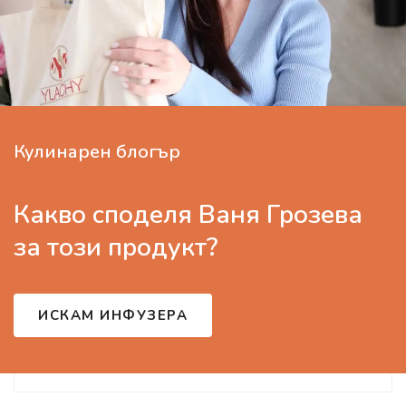
Кулинарен блогър
Какво споделя Ваня Грозева
за този продукт?
ИСКАМ ИНФУЗЕРА