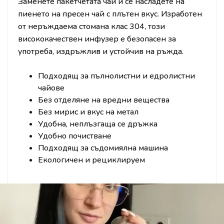
Заменете пакетчетата чай и се насладете на
пиенето на пресен чай с плътен вкус. Изработен
от неръждаема стомана клас 304, този
висококачествен инфузер е безопасен за
употреба, издръжлив и устойчив на ръжда.
Подходящ за пълнолистни и едролистни
чайове
Без отделяне на вредни вещества
Без мирис и вкус на метал
Удобна, неплъзгаща се дръжка
Удобно почистване
Подходящ за съдомиялна машина
Екологичен и рециклируем