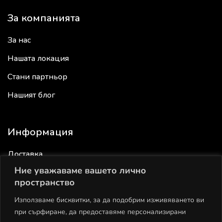
За компанията
За нас
Нашата локация
Стани партньор
Нашият блог
Информация
Доставка
Ние уважаваме вашето лично
Връщане
пространство
Общи условия
Използваме бисквитки, за да подобрим изживяването ви
Политика за поверителност
при сърфиране, да предоставяме персонализирани