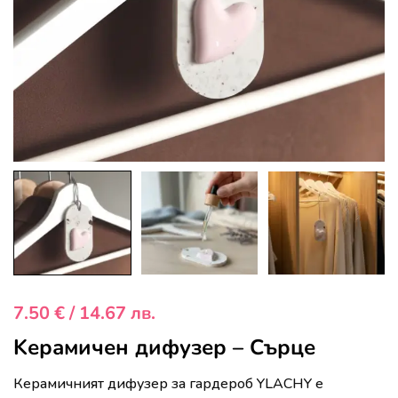
7.50
€
/ 14.67 лв.
Kерамичен дифузер – Сърце
Керамичният дифузер за гардероб YLACHY е