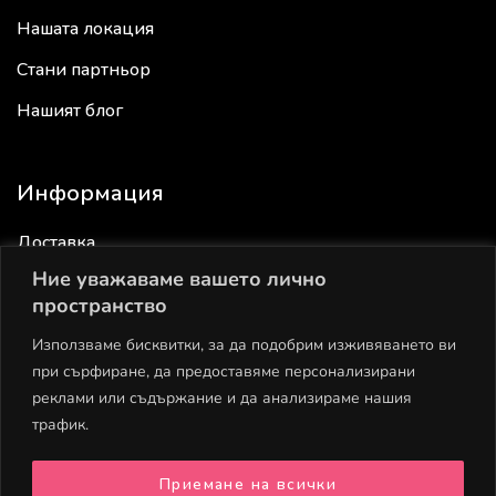
Нашата локация
Стани партньор
Нашият блог
Информация
Доставка
Ние уважаваме вашето лично
Връщане
пространство
Общи условия
Използваме бисквитки, за да подобрим изживяването ви
Политика за поверителност
при сърфиране, да предоставяме персонализирани
реклами или съдържание и да анализираме нашия
Политика за бисквитки
трафик.
Приемане на всички
Полезни връзки