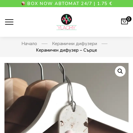
BOX NOW АВТОМАТ 24/7 | 1.75 €
0
Начало
Керамични дифузери
Kерамичен дифузер – Сърце