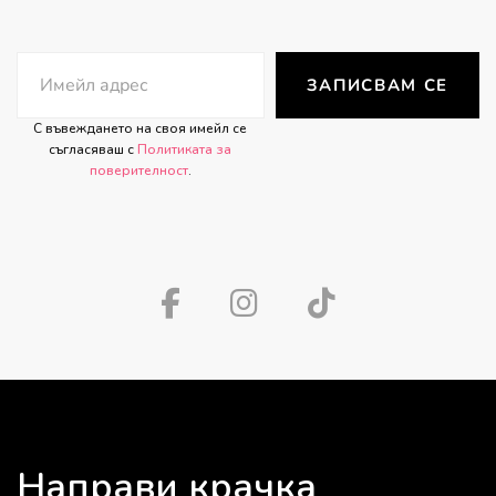
ЗАПИСВАМ СЕ
С въвеждането на своя имейл се
съгласяваш с
Политиката за
поверителност
.
Направи крачка