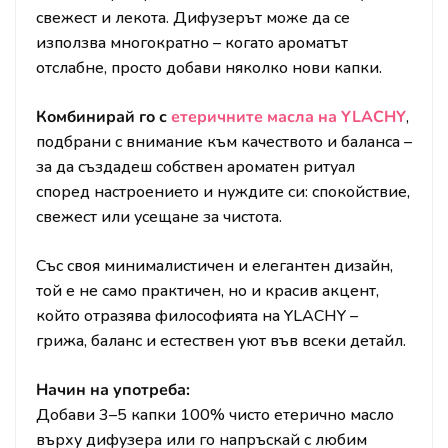
свежест и лекота. Дифузерът може да се
използва многократно – когато ароматът
отслабне, просто добави няколко нови капки.
Комбинирай го с
етеричните масла на YLACHY
,
подбрани с внимание към качеството и баланса –
за да създадеш собствен ароматен ритуал
според настроението и нуждите си: спокойствие,
свежест или усещане за чистота.
Със своя минималистичен и елегантен дизайн,
той е не само практичен, но и красив акцент,
който отразява философията на YLACHY –
грижа, баланс и естествен уют във всеки детайл.
Начин на употреба:
Добави 3–5 капки 100% чисто етерично масло
върху дифузера или го напръскай с любим