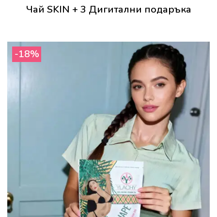
Чай SKIN + 3 Дигитални подаръка
range:
10.00 €
/
-18%
19.56 лв.
through
40.00 €
/
78.23 лв.