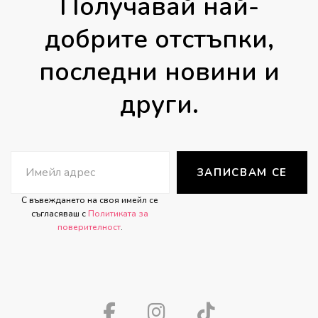
Получавай най-
78.23 лв.
добрите отстъпки,
последни новини и
други.
ЗАПИСВАМ СЕ
С въвеждането на своя имейл се
съгласяваш с
Политиката за
поверителност
.