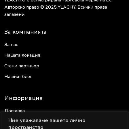
YLACHY® е регистрирана търговска марка на ЕС.
Авторско право © 2025 YLACHY. Всички права
запазени.
За компанията
За нас
Нашата локация
Стани партньор
Нашият блог
Информация
Доставка
Ние уважаваме вашето лично
Връщане
пространство