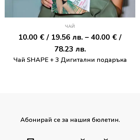
ЧАЙ
10.00
€
/ 19.56 лв.
–
40.00
€
/
Price
78.23 лв.
Чай SHAPЕ + 3 Дигитални подаръка
range:
10.00 €
/
19.56 лв.
through
40.00 €
Абонирай се за нашия бюлетин.
/