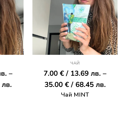
ЧАЙ
лв.
–
7.00
€
/ 13.69 лв.
–
Price
Price
 лв.
35.00
€
/ 68.45 лв.
range:
Чай MINT
range:
9.00 €
7.00 €
/
/
17.60 лв.
13.69 л