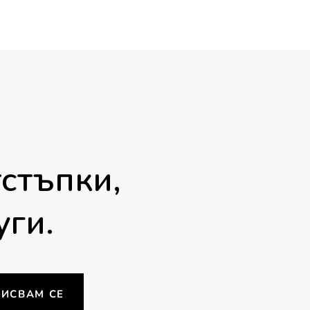
through
through
39.00 €
35.00 €
/
/
76.28 лв.
68.45 л
стъпки,
уги.
ИСВАМ СЕ