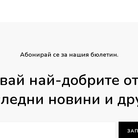
through
40.00 €
/
78.23 лв.
Абонирай се за нашия бюлетин.
вай най-добрите от
ледни новини и др
ЗАП