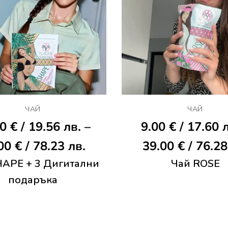
ЧАЙ
ЧАЙ
00
€
/ 19.56 лв.
–
9.00
€
/ 17.60 
Price
.00
€
/ 78.23 лв.
39.00
€
/ 76.28
HAPЕ + 3 Дигитални
range:
Чай ROSE
подаръка
10.00 €
/
19.56 лв.