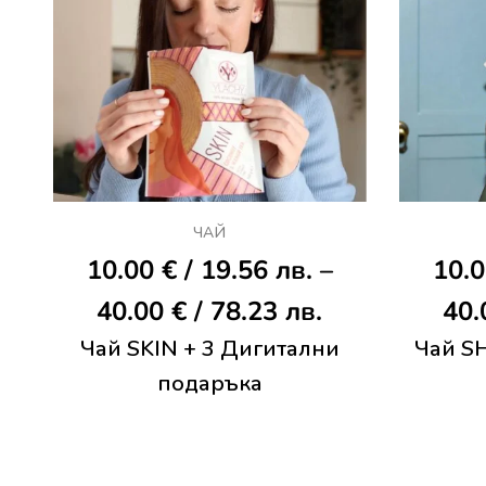
ЧАЙ
10.00
€
/ 19.56 лв.
–
10.
Price
40.00
€
/ 78.23 лв.
40
Чай SKIN + 3 Дигитални
range:
Чай S
подаръка
10.00 €
/
19.56 лв.