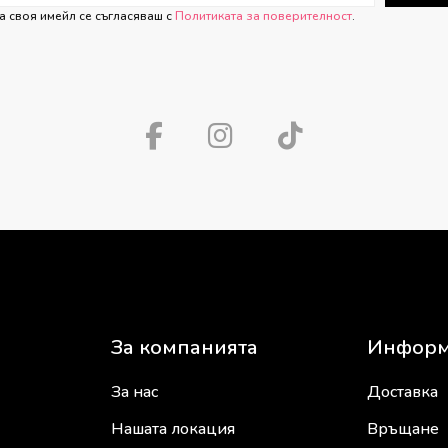
а своя имейл се съгласяваш с
Политиката за поверителност
.
За компанията
Информ
За нас
Доставка
Нашата локация
Връщане