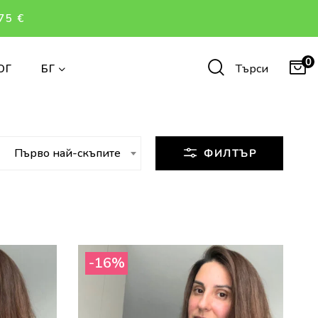
75 €
0
Търси
ОГ
БГ
Първо най-скъпите
ФИЛТЪР
-16%