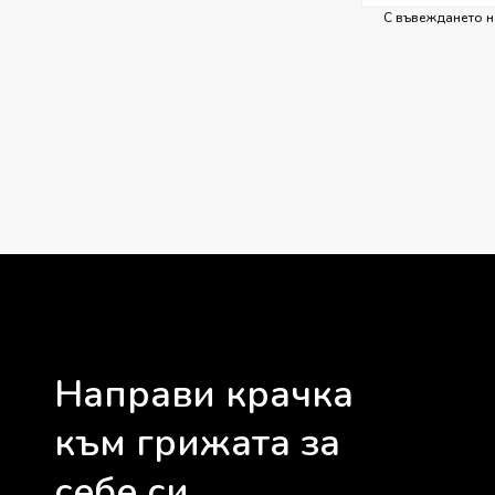
С въвеждането н
Направи крачка
към грижата за
себе си