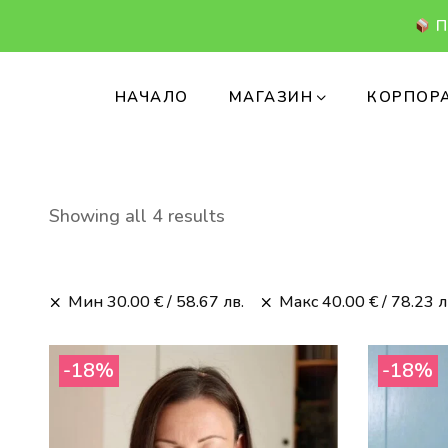
П
НАЧАЛО
МАГАЗИН
КОРПОРА
Sorted
Showing all 4 results
by
price:
high
Мин
30.00
€
/ 58.67 лв.
Макс
40.00
€
/ 78.23 л
to
low
-18%
-18%