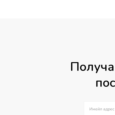
through
40.00 €
/
78.23 лв.
Получа
пос