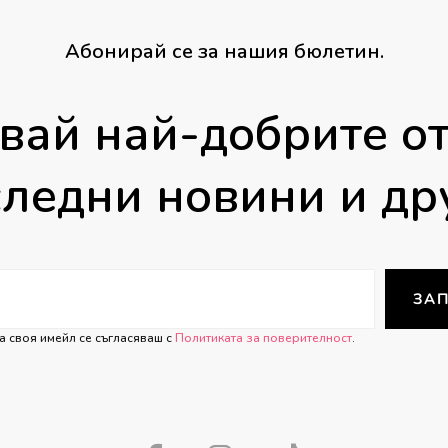
Абонирай се за нашия бюлетин.
вай най-добрите от
ледни новини и др
ЗАП
а своя имейл се съгласяваш с
Политиката за поверителност
.