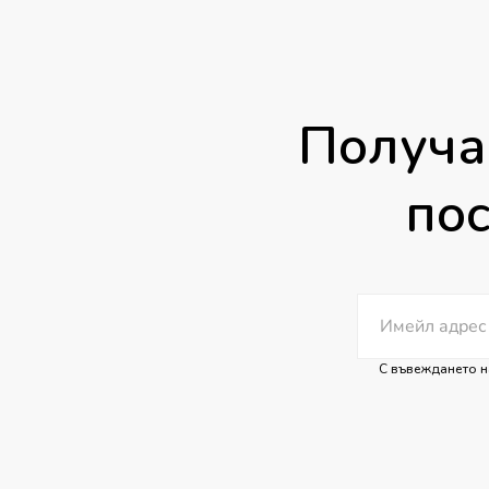
Получа
пос
С въвеждането н