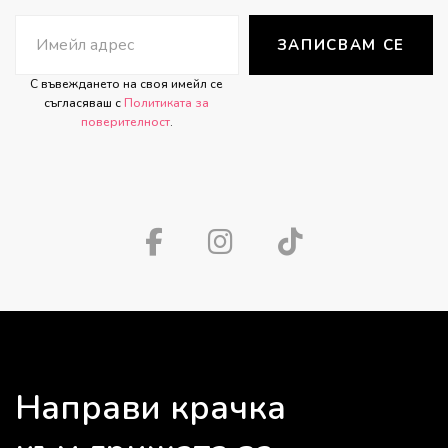
ЗАПИСВАМ СЕ
С въвеждането на своя имейл се
съгласяваш с
Политиката за
поверителност
.
Направи крачка