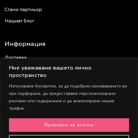
Стани партньор
Нашият блог
Информация
Доставка
Ние уважаваме вашето лично
Връщане
пространство
Общи условия
Използваме бисквитки, за да подобрим изживяването ви
Политика за поверителност
при сърфиране, да предоставяме персонализирани
реклами или съдържание и да анализираме нашия
Политика за бисквитки
трафик.
Приемане на всички
Полезни връзки